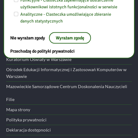
Funkcyjne - Ciasteczka zapewniające dostarczenie
użytkownikowi istotnych funkcjonalności w serwisie
tel: (29) 752 24 17
Analityczne - Ciasteczka umożliwiające zbieranie
email:
przasnysz@bp.ostroleka.pl
danych statystycznych
Przydatne linki
Nie wyrażam zgody
Wyrażam zgodę
Ministerstwo Edukacji Narodowej
Przechodzę do polityki prywatności
Kuratorium Oświaty w Warszawie
Ośrodek Edukacji Informatycznej i Zastosowań Komputerów w
Warszawie
Mazowieckie Samorządowe Centrum Doskonalenia Nauczycieli
Filie
Mapa strony
Polityka prywatności
Deklaracja dostępności