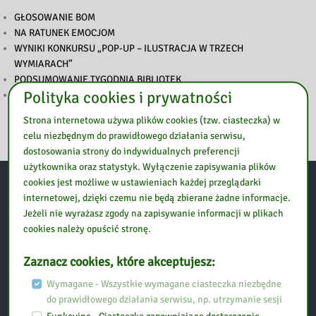
GŁOSOWANIE BOM
NA RATUNEK EMOCJOM
WYNIKI KONKURSU „POP-UP – ILUSTRACJA W TRZECH
WYMIARACH”
PODSUMOWANIE TYGODNIA BIBLIOTEK
Polityka cookies i prywatności
ZAPROSZENIE NA TYDZIEŃ BIBLIOTEK
Strona internetowa używa plików cookies (tzw. ciasteczka) w
celu niezbędnym do prawidłowego działania serwisu,
dostosowania strony do indywidualnych preferencji
użytkownika oraz statystyk. Wyłączenie zapisywania plików
cookies jest możliwe w ustawieniach każdej przeglądarki
Kontakt:
internetowej, dzięki czemu nie będą zbierane żadne informacje.
Jeżeli nie wyrażasz zgody na zapisywanie informacji w plikach
cookies należy opuścić stronę.
Biblioteka Pedagogiczna w Ostrołęce, Filia w Przasnyszu
Zaznacz cookies, które akceptujesz:
Wymagane - Wszystkie wymagane ciasteczka niezbędne
Ul. Szpitalna 10
do prawidłowego działania serwisu, np. utrzymanie sesji
06-300 Przasnysz