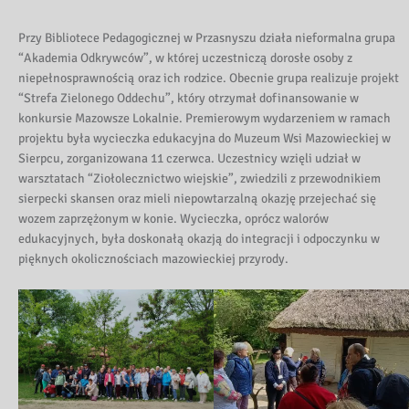
Przy Bibliotece Pedagogicznej w Przasnyszu działa nieformalna grupa
“Akademia Odkrywców”, w której uczestniczą dorosłe osoby z
niepełnosprawnością oraz ich rodzice. Obecnie grupa realizuje projekt
“Strefa Zielonego Oddechu”, który otrzymał dofinansowanie w
konkursie Mazowsze Lokalnie. Premierowym wydarzeniem w ramach
projektu była wycieczka edukacyjna do Muzeum Wsi Mazowieckiej w
Sierpcu, zorganizowana 11 czerwca. Uczestnicy wzięli udział w
warsztatach “Ziołolecznictwo wiejskie”, zwiedzili z przewodnikiem
sierpecki skansen oraz mieli niepowtarzalną okazję przejechać się
wozem zaprzężonym w konie. Wycieczka, oprócz walorów
edukacyjnych, była doskonałą okazją do integracji i odpoczynku w
pięknych okolicznościach mazowieckiej przyrody.