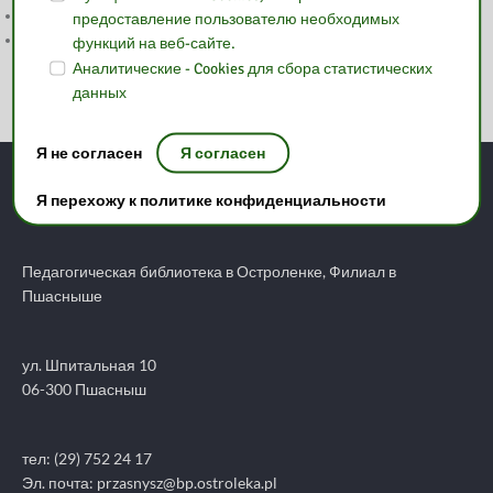
PODSUMOWANIE TYGODNIA BIBLIOTEK
предоставление пользователю необходимых
ZAPROSZENIE NA TYDZIEŃ BIBLIOTEK
функций на веб-сайте.
Аналитические - Cookies для сбора статистических
данных
Я не согласен
Я согласен
контакт:
Я перехожу к политике конфиденциальности
Педагогическая библиотека в Остроленке, Филиал в
Пшасныше
ул. Шпитальная 10
06-300 Пшасныш
тел: (29) 752 24 17
Эл. почта:
przasnysz@bp.ostroleka.pl