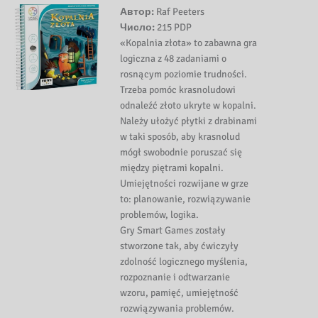
Автор:
Raf Peeters
Число:
215 PDP
«Kopalnia złota» to zabawna gra
logiczna z 48 zadaniami o
rosnącym poziomie trudności.
Trzeba pomóc krasnoludowi
odnaleźć złoto ukryte w kopalni.
Należy ułożyć płytki z drabinami
w taki sposób, aby krasnolud
mógł swobodnie poruszać się
między piętrami kopalni.
Umiejętności rozwijane w grze
to: planowanie, rozwiązywanie
problemów, logika.
Gry Smart Games zostały
stworzone tak, aby ćwiczyły
zdolność logicznego myślenia,
rozpoznanie i odtwarzanie
wzoru, pamięć, umiejętność
rozwiązywania problemów.