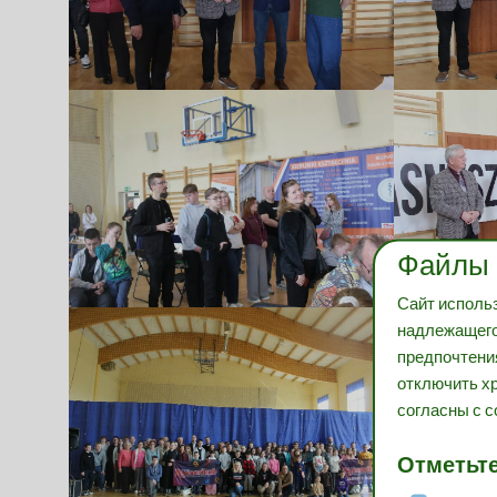
Файлы 
Сайт использ
надлежащего
предпочтения
отключить хр
согласны с с
Отметьте