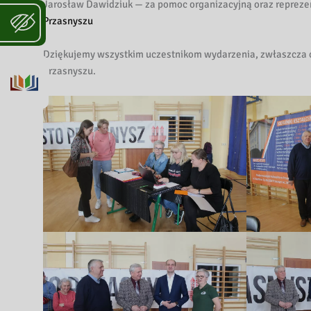
Jarosław Dawidziuk — za pomoc organizacyjną oraz reprez
Przasnyszu
Dziękujemy wszystkim uczestnikom wydarzenia, zwłaszcza ca
Przasnyszu.