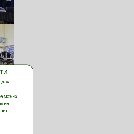
ти
х для
ра можно
вы не
айт.