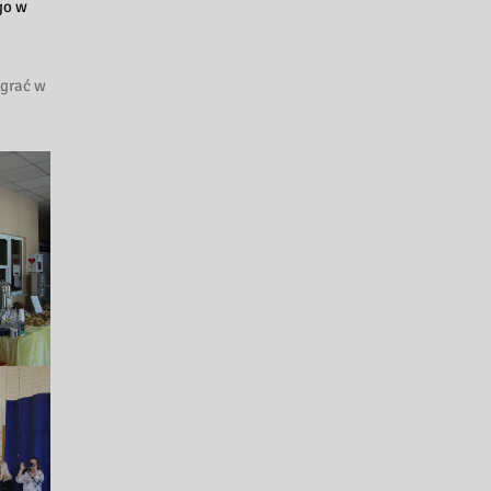
go w
agrać w