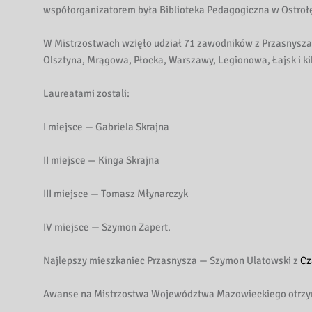
współorganizatorem była Biblioteka Pedagogiczna w Ostrołę
W Mistrzostwach wzięło udział 71 zawodników z Przasnysza
Olsztyna, Mrągowa, Płocka, Warszawy, Legionowa, Łajsk i ki
Laureatami zostali:
I miejsce — Gabriela Skrajna
II miejsce — Kinga Skrajna
III miejsce — Tomasz Młynarczyk
IV miejsce — Szymon Zapert.
Najlepszy mieszkaniec Przasnysza — Szymon Ulatowski z
Cz
Awanse na Mistrzostwa Województwa Mazowieckiego otrzyma