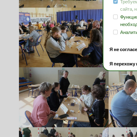
Требуем
сайта, 
Функцио
необход
Аналити
Я не соглас
Я перехожу