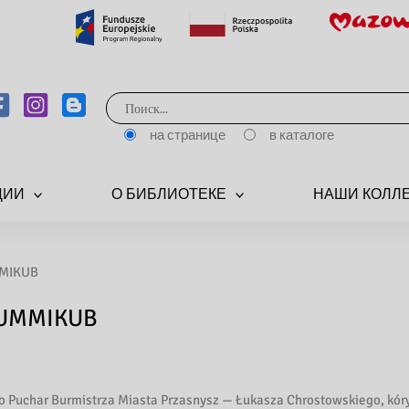
Поиск:
на странице
в каталоге
ЦИИ
О БИБЛИОТЕКЕ
НАШИ КОЛЛ
MMIKUB
RUMMIKUB
 o Puchar Burmistrza Miasta Przasnysz — Łukasza Chrostowskiego, kór