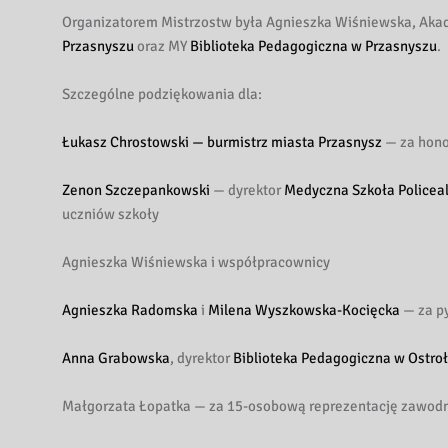
Organizatorem Mistrzostw była Agnieszka Wiśniewska, Aka
Przasnyszu
oraz MY
Biblioteka Pedagogiczna w Przasnyszu
.
Szczególne podziękowania dla:
Łukasz Chrostowski — burmistrz miasta Przasnysz
— za hono
Zenon Szczepankowski
— dyrektor
Medyczna Szkoła Policea
uczniów szkoły
Agnieszka Wiśniewska i współpracownicy
Agnieszka Radomska
i
Milena Wyszkowska-Kocięcka
— za py
Anna Grabowska
, dyrektor
Biblioteka Pedagogiczna w Ostro
Małgorzata Łopatka — za 15-osobową reprezentację zawod