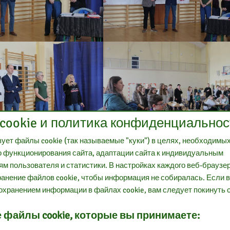
cookie и политика конфиденциальнос
ует файлы cookie (так называемые "куки") в целях, необходимы
 функционирования сайта, адаптации сайта к индивидуальным
м пользователя и статистики. В настройках каждого веб-браузе
анение файлов cookie, чтобы информация не собиралась. Если 
охранением информации в файлах cookie, вам следует покинуть с
 файлы cookie, которые вы принимаете: