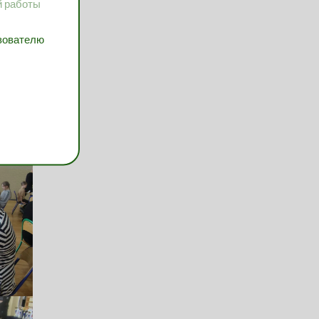
й работы
ьзователю