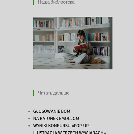
Наша библиотека
Читать дальше
GŁOSOWANIE BOM
NA RATUNEK EMOCJOM
WYNIKI KONKURSU «POP-UP —
ILUSTRACJA W TRZECH WYMIARACH»