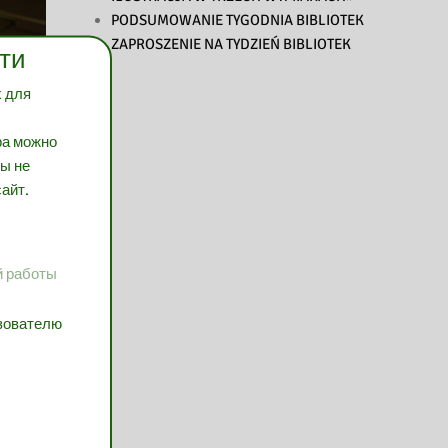
PODSUMOWANIE TYGODNIA BIBLIOTEK
ZAPROSZENIE NA TYDZIEŃ BIBLIOTEK
ти
х для
ра можно
вы не
айт.
й работы
ьзователю