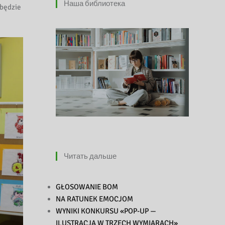
Наша библиотека
 będzie
Читать дальше
GŁOSOWANIE BOM
NA RATUNEK EMOCJOM
WYNIKI KONKURSU «POP-UP —
ILUSTRACJA W TRZECH WYMIARACH»