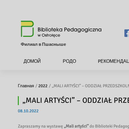
Филиал в Пшасныше
ДОМОЙ
РОДО
PЕКОМЕНДА
Главная
2022
„MALI ARTYŚCI” – ODDZIAŁ PRZEDSZKOLN
„MALI ARTYŚCI” – ODDZIAŁ PR
08.10.2022
Zapraszamy na wystawę
„Mali artyści”
do Biblioteki Pedago