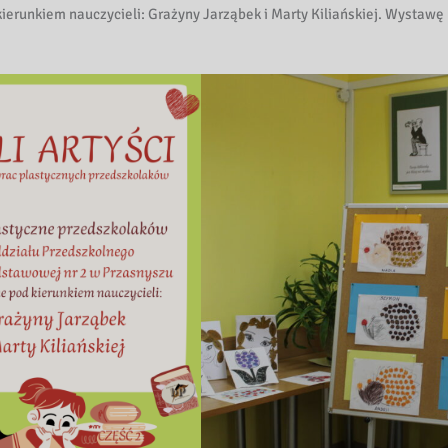
erunkiem nauczycieli: Grażyny Jarząbek i Marty Kiliańskiej. Wystawę