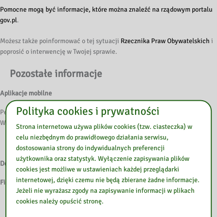
Pomocne mogą być informacje, które można znaleźć na rządowym portalu
gov.pl
.
Możesz także poinformować o tej sytuacji
Rzecznika Praw Obywatelskich
i
poprosić o interwencję w Twojej sprawie.
Pozostałe informacje
Aplikacje mobilne
Polityka cookies i prywatności
Pedagogiczna Biblioteka Wojewódzka im. Komisji Edukacji Narodowej w
Warszawie udostępnia następujące aplikacje mobilne:
Strona internetowa używa plików cookies (tzw. ciasteczka) w
celu niezbędnym do prawidłowego działania serwisu,
BP Ostrołęka – mPROLIB
dostosowania strony do indywidualnych preferencji
użytkownika oraz statystyk. Wyłączenie zapisywania plików
Dostępność architektoniczna
cookies jest możliwe w ustawieniach każdej przeglądarki
internetowej, dzięki czemu nie będą zbierane żadne informacje.
Filia w Przasnyszu, ul. Szpitalna 10, 06-300 Przasnysz
Jeżeli nie wyrażasz zgody na zapisywanie informacji w plikach
cookies należy opuścić stronę.
Do budynku prowadzą dwa wejścia, główne od ulicy Szpitalnej,
drugie od parkingu. Przed wejściem głównym znajduje się podjazd