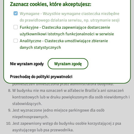
Zaznacz cookies, które akceptujesz:
dla osób poruszających się na wózkach inwalidzkich. W budynku
funkcjonuje obszar kontroli.
Wymagane - Wszystkie wymagane ciasteczka niezbędne
Filia mieści się na wysokim parterze 4-kondygnacyjnego budynku.
do prawidłowego działania serwisu, np. utrzymanie sesji
Przed wejściem nie ma głośników systemu naprowadzającego
Funkcyjne - Ciasteczka zapewniające dostarczenie
dźwiękowo osoby niewidome i słabowidzące.
użytkownikowi istotnych funkcjonalności w serwisie
Dla osób poruszających się na wózkach dostępne są korytarze i
Analityczne - Ciasteczka umożliwiające zbieranie
pomieszczenia biblioteczne.
danych statystycznych
W budynku znajduje się toaleta dla osób niepełnosprawnych na
parterze budynku.
Nie wyrażam zgody
Wyrażam zgodę
Nie zastosowano urządzeń i innych środków technicznych do
obsługi osób słabosłyszących.
Przechodzę do polityki prywatności
Na parterze budynku znajduje się tablica informująca o rozkładzie
pomieszczeń umieszczona przez administratora budynku.
W budynku nie ma oznaczeń w alfabecie Braille’a ani oznaczeń
kontrastowych lub w druku powiększonym dla osób niewidomych i
słabowidzących.
Jest wyznaczone jedno miejsce parkingowe dla osób
niepełnosprawnych.
Jest zapewniony wstęp do budynku osobie korzystającej z psa
asystującego lub psa przewodnika.