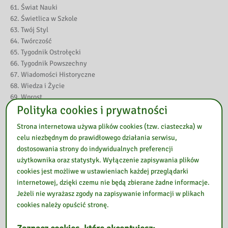
Świat Nauki
Świetlica w Szkole
Twój Styl
Twórczość
Tygodnik Ostrołęcki
Tygodnik Powszechny
Wiadomości Historyczne
Wiedza i Życie
Wprost
Polityka cookies i prywatności
Wychowanie Fizyczne i Sport
Wychowanie Fizyczne i Zdrowotne
Strona internetowa używa plików cookies (tzw. ciasteczka) w
Wychowanie Muzyczne
celu niezbędnym do prawidłowego działania serwisu,
Wychowanie na Co Dzień
dostosowania strony do indywidualnych preferencji
Wychowanie w Przedszkolu
użytkownika oraz statystyk. Wyłączenie zapisywania plików
Wychowawca
cookies jest możliwe w ustawieniach każdej przeglądarki
Zagadnienia Informacji Naukowej
internetowej, dzięki czemu nie będą zbierane żadne informacje.
Zeszyty Literackie
Jeżeli nie wyrażasz zgody na zapisywanie informacji w plikach
Znak
cookies należy opuścić stronę.
Zwierciadło
Życie Szkoły