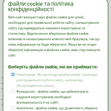
файли cookie та політика
конфіденційності
Веб-сайт використовує файли cookie для цілей,
необхідних для правильної роботи сайту, налаштування
сайту під індивідуальні переваги користувача та
статистику. Відключення зберігання файлів cookie
можливо в налаштуваннях кожного веб-браузера, так що
ніяка інформація не буде збиратися. Якщо ви не згодні
зберігати інформацію в файлах cookie, вам слід покинути
сайт.
Читайте
Виберіть файли cookie, які ви приймаєте:
Обов'язкові - Всі необхідні файли cookie, необхідні
GŁOSOWANIE BOM
для правильної роботи сайту, наприклад,
NA RATUNEK EMOCJOM
обслуговування сеансу.
WYNIKI KONKURSU “POP-UP – ILUSTRACJA W TRZECH
Функціонал - файли cookie, що забезпечують
WYMIARACH”
надання користувачеві необхідної
PODSUMOWANIE TYGODNIA BIBLIOTEK
функціональності на сайті
ZAPROSZENIE NA TYDZIEŃ BIBLIOTEK
Аналітичні - файли cookie, що дозволяють збирати