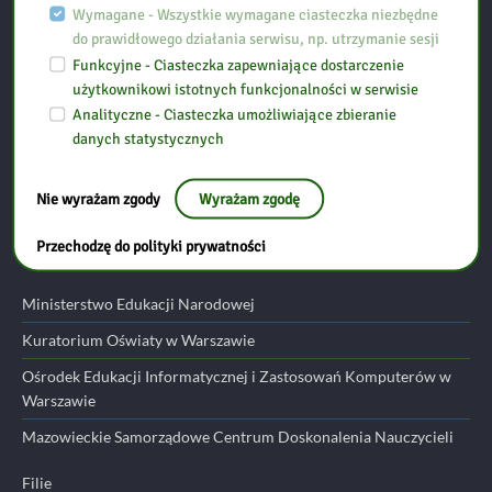
Wymagane - Wszystkie wymagane ciasteczka niezbędne
Biblioteka Pedagogiczna w Ostrołęce, Filia w Przasnyszu
do prawidłowego działania serwisu, np. utrzymanie sesji
Funkcyjne - Ciasteczka zapewniające dostarczenie
Ul. Szpitalna 10
użytkownikowi istotnych funkcjonalności w serwisie
06-300 Przasnysz
Analityczne - Ciasteczka umożliwiające zbieranie
danych statystycznych
tel: (29) 752 24 17
Nie wyrażam zgody
Wyrażam zgodę
email:
przasnysz@bp.ostroleka.pl
Przechodzę do polityki prywatności
Przydatne linki
Ministerstwo Edukacji Narodowej
Kuratorium Oświaty w Warszawie
Ośrodek Edukacji Informatycznej i Zastosowań Komputerów w
Warszawie
Mazowieckie Samorządowe Centrum Doskonalenia Nauczycieli
Filie