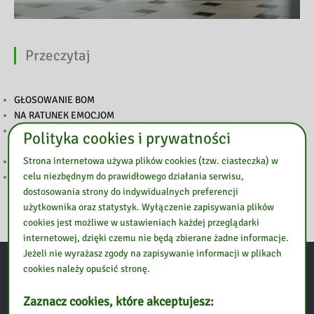
Przeczytaj
GŁOSOWANIE BOM
NA RATUNEK EMOCJOM
WYNIKI KONKURSU „POP-UP – ILUSTRACJA W TRZECH
Polityka cookies i prywatności
WYMIARACH”
Strona internetowa używa plików cookies (tzw. ciasteczka) w
PODSUMOWANIE TYGODNIA BIBLIOTEK
celu niezbędnym do prawidłowego działania serwisu,
ZAPROSZENIE NA TYDZIEŃ BIBLIOTEK
dostosowania strony do indywidualnych preferencji
użytkownika oraz statystyk. Wyłączenie zapisywania plików
cookies jest możliwe w ustawieniach każdej przeglądarki
internetowej, dzięki czemu nie będą zbierane żadne informacje.
Jeżeli nie wyrażasz zgody na zapisywanie informacji w plikach
cookies należy opuścić stronę.
Kontakt:
Zaznacz cookies, które akceptujesz: