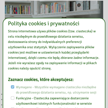
Polityka cookies i prywatności
Strona internetowa używa plików cookies (tzw. ciasteczka) w
celu niezbędnym do prawidłowego działania serwisu,
dostosowania strony do indywidualnych preferencji
użytkownika oraz statystyk. Wyłączenie zapisywania plików
cookies jest możliwe w ustawieniach każdej przeglądarki
internetowej, dzięki czemu nie będą zbierane żadne informacje.
Jeżeli nie wyrażasz zgody na zapisywanie informacji w plikach
cookies należy opuścić stronę.
Przeczytaj
Zaznacz cookies, które akceptujesz:
Wymagane - Wszystkie wymagane ciasteczka niezbędne
do prawidłowego działania serwisu, np. utrzymanie sesji
GŁOSOWANIE BOM
Funkcyjne - Ciasteczka zapewniające dostarczenie
NA RATUNEK EMOCJOM
użytkownikowi istotnych funkcjonalności w serwisie
WYNIKI KONKURSU „POP-UP – ILUSTRACJA W TRZECH