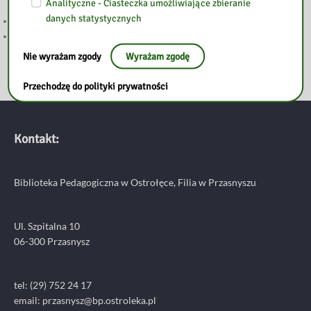
Analityczne - Ciasteczka umożliwiające zbieranie
WYMIARACH”
danych statystycznych
PODSUMOWANIE TYGODNIA BIBLIOTEK
ZAPROSZENIE NA TYDZIEŃ BIBLIOTEK
Nie wyrażam zgody
Wyrażam zgodę
Przechodzę do polityki prywatności
Kontakt:
Biblioteka Pedagogiczna w Ostrołęce, Filia w Przasnyszu
Ul. Szpitalna 10
06-300 Przasnysz
tel: (29) 752 24 17
email:
przasnysz@bp.ostroleka.pl