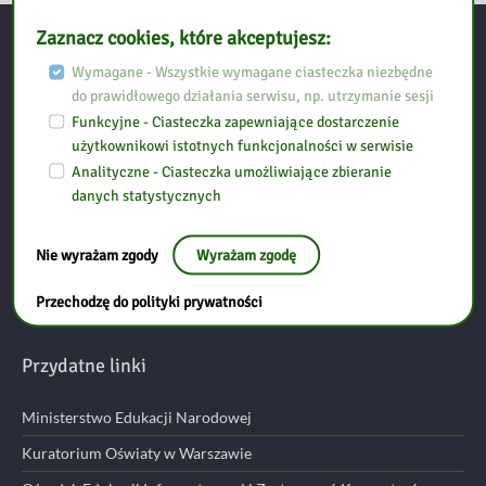
:
Zaznacz cookies, które akceptujesz:
jak
Kontakt:
mu
Wymagane - Wszystkie wymagane ciasteczka niezbędne
pomóc
do prawidłowego działania serwisu, np. utrzymanie sesji
w
Funkcyjne - Ciasteczka zapewniające dostarczenie
Biblioteka Pedagogiczna w Ostrołęce, Filia w Przasnyszu
żłobku?
użytkownikowi istotnych funkcjonalności w serwisie
Analityczne - Ciasteczka umożliwiające zbieranie
danych statystycznych
Ul. Szpitalna 10
06-300 Przasnysz
Nie wyrażam zgody
Wyrażam zgodę
tel: (29) 752 24 17
Przechodzę do polityki prywatności
email:
przasnysz@bp.ostroleka.pl
Przydatne linki
Ministerstwo Edukacji Narodowej
Kuratorium Oświaty w Warszawie