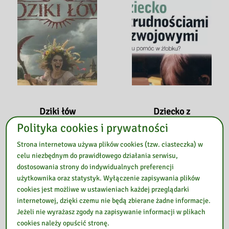
Dziki łów
Dziecko z
trudnościami
19 maja 2021
Polityka cookies i prywatności
rozwojowymi : jak
Dziki
Strona internetowa używa plików cookies (tzw. ciasteczka) w
Czytaj więcej »
mu pomóc w
łów
celu niezbędnym do prawidłowego działania serwisu,
żłobku?
dostosowania strony do indywidualnych preferencji
19 maja 2021
użytkownika oraz statystyk. Wyłączenie zapisywania plików
cookies jest możliwe w ustawieniach każdej przeglądarki
Dziecko
Czytaj więcej »
internetowej, dzięki czemu nie będą zbierane żadne informacje.
z
Jeżeli nie wyrażasz zgody na zapisywanie informacji w plikach
trudnościami
cookies należy opuścić stronę.
rozwojowymi