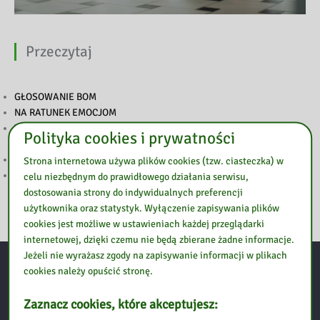
Przeczytaj
GŁOSOWANIE BOM
NA RATUNEK EMOCJOM
WYNIKI KONKURSU „POP-UP – ILUSTRACJA W TRZECH
Polityka cookies i prywatności
WYMIARACH”
PODSUMOWANIE TYGODNIA BIBLIOTEK
Strona internetowa używa plików cookies (tzw. ciasteczka) w
ZAPROSZENIE NA TYDZIEŃ BIBLIOTEK
celu niezbędnym do prawidłowego działania serwisu,
dostosowania strony do indywidualnych preferencji
użytkownika oraz statystyk. Wyłączenie zapisywania plików
cookies jest możliwe w ustawieniach każdej przeglądarki
internetowej, dzięki czemu nie będą zbierane żadne informacje.
Jeżeli nie wyrażasz zgody na zapisywanie informacji w plikach
cookies należy opuścić stronę.
Kontakt:
Zaznacz cookies, które akceptujesz: