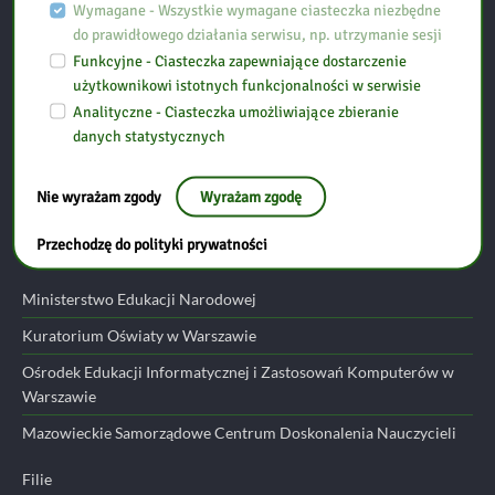
Biblioteka Pedagogiczna w Ostrołęce, Filia w Przasnyszu
Wymagane - Wszystkie wymagane ciasteczka niezbędne
do prawidłowego działania serwisu, np. utrzymanie sesji
Funkcyjne - Ciasteczka zapewniające dostarczenie
Ul. Szpitalna 10
użytkownikowi istotnych funkcjonalności w serwisie
06-300 Przasnysz
Analityczne - Ciasteczka umożliwiające zbieranie
danych statystycznych
tel: (29) 752 24 17
email:
przasnysz@bp.ostroleka.pl
Nie wyrażam zgody
Wyrażam zgodę
Przydatne linki
Przechodzę do polityki prywatności
Ministerstwo Edukacji Narodowej
Kuratorium Oświaty w Warszawie
Ośrodek Edukacji Informatycznej i Zastosowań Komputerów w
Warszawie
Mazowieckie Samorządowe Centrum Doskonalenia Nauczycieli
Filie