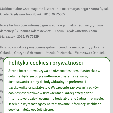
Multimedialne wspomaganie kształcenia matematycznego / Anna Rybak. –
Opole: Wydawnictwo Nowik, 2016.
W 75055
Nowe technologie informacyjne w edukacji : niekoniecznie „cyfrowa
demencja” / Joanna Adamkiewicz. – Toruń : Wydawnictwo Adam
Marszałek, 2015.
W 75929
Przyroda w szkole ponadgimnazjalnej : poradnik metodyczny / Jolanta
Golanko, Grażyna Skirmuntt, Urszula Poziomek. – Warszawa : Ośrodek
Rozwoju Edukacji, [2015?].
W 75028
Polityka cookies i prywatności
Technologie informacyjno-komunikacyjne na lekcjach : przykładowe
Strona internetowa używa plików cookies (tzw. ciasteczka) w
konspekty i polecane praktyki / Małgorzata Ostrowska, Danuta Sterna. –
celu niezbędnym do prawidłowego działania serwisu,
Warszawa : Centrum Edukacji Obywatelskiej, 2015
. W 75012, P 75013
dostosowania strony do indywidualnych preferencji
użytkownika oraz statystyk. Wyłączenie zapisywania plików
W dziką stronę : rozmowy o edukacji w przyrodzie / [red. Agnieszka
cookies jest możliwe w ustawieniach każdej przeglądarki
Gaszyńska, Gosia Świderek]. – Łódź : Ośrodek Działań Ekologicznych
internetowej, dzięki czemu nie będą zbierane żadne informacje.
„Źródła”, 2016.
W 76147
Jeżeli nie wyrażasz zgody na zapisywanie informacji w plikach
cookies należy opuścić stronę.