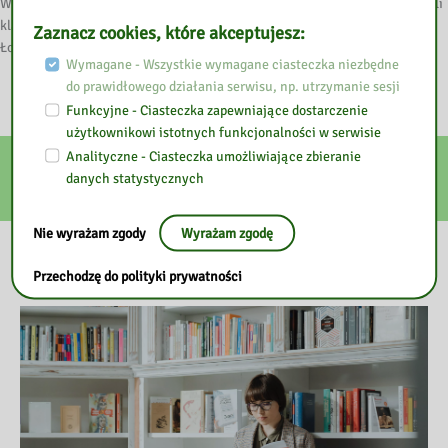
Wybrane obszary edukacji matematycznej dzieci : poradnik dla nauczycieli
klas I-III / Agnieszka Nowak-Łojewska, (oprac. graficzne zadań Joanna
Zaznacz cookies, które akceptujesz:
Łojewska). – Warszawa : Ośrodek Rozwoju Edukacji, [2015?].
W 75034
Wymagane - Wszystkie wymagane ciasteczka niezbędne
do prawidłowego działania serwisu, np. utrzymanie sesji
Funkcyjne - Ciasteczka zapewniające dostarczenie
użytkownikowi istotnych funkcjonalności w serwisie
Analityczne - Ciasteczka umożliwiające zbieranie
E-usługi
danych statystycznych
Nie wyrażam zgody
Wyrażam zgodę
Nasza biblioteka
Przechodzę do polityki prywatności