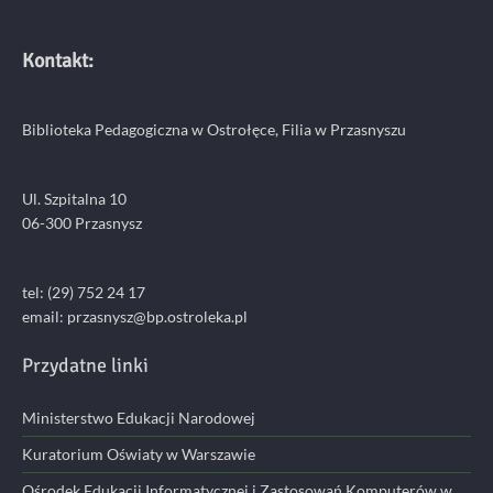
Kontakt:
Biblioteka Pedagogiczna w Ostrołęce, Filia w Przasnyszu
Ul. Szpitalna 10
06-300 Przasnysz
tel: (29) 752 24 17
email:
przasnysz@bp.ostroleka.pl
Przydatne linki
Ministerstwo Edukacji Narodowej
Kuratorium Oświaty w Warszawie
Ośrodek Edukacji Informatycznej i Zastosowań Komputerów w