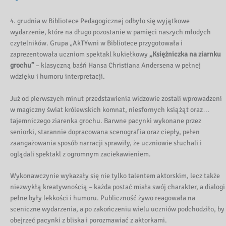
4. grudnia w Bibliotece Pedagogicznej odbyło się wyjątkowe
wydarzenie, które na długo pozostanie w pamięci naszych młodych
czytelników. Grupa „AkTYwni w Bibliotece przygotowała i
zaprezentowała uczniom spektakl kukiełkowy
„Księżniczka na ziarnku
grochu”
– klasyczną baśń Hansa Christiana Andersena w pełnej
wdzięku i humoru interpretacji.
Już od pierwszych minut przedstawienia widzowie zostali wprowadzeni
w magiczny świat królewskich komnat, niesfornych książąt oraz…
tajemniczego ziarenka grochu. Barwne pacynki wykonane przez
seniorki, starannie dopracowana scenografia oraz ciepły, pełen
zaangażowania sposób narracji sprawiły, że uczniowie słuchali i
oglądali spektakl z ogromnym zaciekawieniem.
Wykonawczynie wykazały się nie tylko talentem aktorskim, lecz także
niezwykłą kreatywnością – każda postać miała swój charakter, a dialogi
pełne były lekkości i humoru. Publiczność żywo reagowała na
sceniczne wydarzenia, a po zakończeniu wielu uczniów podchodziło, by
obejrzeć pacynki z bliska i porozmawiać z aktorkami.