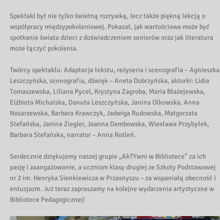
Spektakl był nie tylko świetną rozrywką, lecz także piękną lekcją o
współpracy międzypokoleniowej. Pokazał, jak wartościowe może być
spotkanie świata dzieci z doświadczeniem seniorów oraz jak literatura
może łączyć pokolenia.
Twórcy spektaklu: Adaptacja tekstu, reżyseria i scenografia – Agnieszka
Leszczyńska, scenografia, dźwięk – Aneta Dobrzyńska, aktorki: Lidia
Tomaszewska, Liliana Pycel, Krystyna Zagroba, Maria Błażejewska,
Elżbieta Michalska, Danuta Leszczyńska, Janina Olkowska, Anna
Nosarzewska, Barbara Krawczyk, Jadwiga Rudowska, Małgorzata
Stefańska, Janina Ziegler, Joanna Dembowska, Wiesława Przybyłek,
Barbara Stefańska, narrator – Anna Rośleń.
Serdecznie dziękujemy naszej grupie „AkTYwni w Bibliotece” za ich
pasję i zaangażowanie, a uczniom klasy drugiej ze Szkoły Podstawowej
nr 2 im. Henryka Sienkiewicza w Przasnyszu – za wspaniałą obecność i
entuzjazm. Już teraz zapraszamy na kolejne wydarzenia artystyczne w
Bibliotece Pedagogicznej!