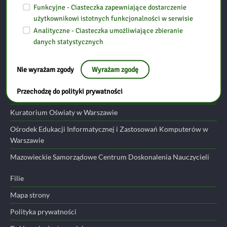
06-300 Przasnysz
Funkcyjne - Ciasteczka zapewniające dostarczenie
użytkownikowi istotnych funkcjonalności w serwisie
Analityczne - Ciasteczka umożliwiające zbieranie
tel: (29) 752 24 17
danych statystycznych
email:
przasnysz@bp.ostroleka.pl
Nie wyrażam zgody
Wyrażam zgodę
Przydatne linki
Przechodzę do polityki prywatności
Ministerstwo Edukacji Narodowej
Kuratorium Oświaty w Warszawie
Ośrodek Edukacji Informatycznej i Zastosowań Komputerów w
Warszawie
Mazowieckie Samorządowe Centrum Doskonalenia Nauczycieli
Filie
Mapa strony
Polityka prywatności