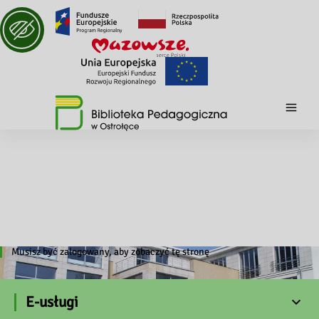
Musisz być zalogowany, aby zobaczyć tę stronę
E-usługi