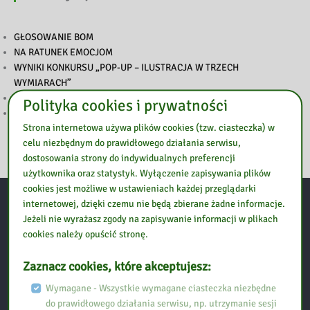
GŁOSOWANIE BOM
NA RATUNEK EMOCJOM
WYNIKI KONKURSU „POP-UP – ILUSTRACJA W TRZECH
WYMIARACH”
PODSUMOWANIE TYGODNIA BIBLIOTEK
Polityka cookies i prywatności
ZAPROSZENIE NA TYDZIEŃ BIBLIOTEK
Strona internetowa używa plików cookies (tzw. ciasteczka) w
celu niezbędnym do prawidłowego działania serwisu,
dostosowania strony do indywidualnych preferencji
użytkownika oraz statystyk. Wyłączenie zapisywania plików
cookies jest możliwe w ustawieniach każdej przeglądarki
internetowej, dzięki czemu nie będą zbierane żadne informacje.
Kontakt:
Jeżeli nie wyrażasz zgody na zapisywanie informacji w plikach
cookies należy opuścić stronę.
Biblioteka Pedagogiczna w Ostrołęce, Filia w Przasnyszu
Zaznacz cookies, które akceptujesz:
Wymagane - Wszystkie wymagane ciasteczka niezbędne
Ul. Szpitalna 10
do prawidłowego działania serwisu, np. utrzymanie sesji