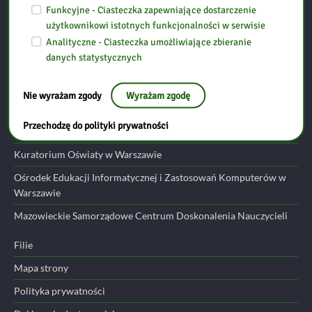
06-300 Przasnysz
Funkcyjne - Ciasteczka zapewniające dostarczenie
użytkownikowi istotnych funkcjonalności w serwisie
Analityczne - Ciasteczka umożliwiające zbieranie
tel: (29) 752 24 17
danych statystycznych
email:
przasnysz@bp.ostroleka.pl
Nie wyrażam zgody
Wyrażam zgodę
Przydatne linki
Przechodzę do polityki prywatności
Ministerstwo Edukacji Narodowej
Kuratorium Oświaty w Warszawie
Ośrodek Edukacji Informatycznej i Zastosowań Komputerów w
Warszawie
Mazowieckie Samorządowe Centrum Doskonalenia Nauczycieli
Filie
Mapa strony
Polityka prywatności