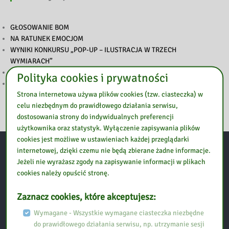
GŁOSOWANIE BOM
NA RATUNEK EMOCJOM
WYNIKI KONKURSU „POP-UP – ILUSTRACJA W TRZECH
WYMIARACH”
PODSUMOWANIE TYGODNIA BIBLIOTEK
Polityka cookies i prywatności
ZAPROSZENIE NA TYDZIEŃ BIBLIOTEK
Strona internetowa używa plików cookies (tzw. ciasteczka) w
celu niezbędnym do prawidłowego działania serwisu,
dostosowania strony do indywidualnych preferencji
użytkownika oraz statystyk. Wyłączenie zapisywania plików
cookies jest możliwe w ustawieniach każdej przeglądarki
internetowej, dzięki czemu nie będą zbierane żadne informacje.
Kontakt:
Jeżeli nie wyrażasz zgody na zapisywanie informacji w plikach
cookies należy opuścić stronę.
Biblioteka Pedagogiczna w Ostrołęce, Filia w Przasnyszu
Zaznacz cookies, które akceptujesz:
Wymagane - Wszystkie wymagane ciasteczka niezbędne
Ul. Szpitalna 10
do prawidłowego działania serwisu, np. utrzymanie sesji