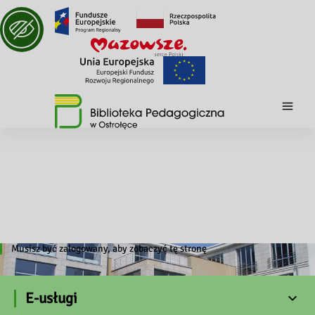
Musisz być zalogowany, aby zobaczyć tę stronę
E-usługi