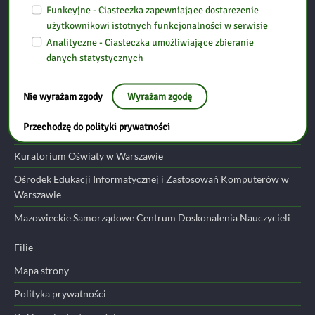
06-300 Przasnysz
Funkcyjne - Ciasteczka zapewniające dostarczenie
użytkownikowi istotnych funkcjonalności w serwisie
Analityczne - Ciasteczka umożliwiające zbieranie
tel: (29) 752 24 17
danych statystycznych
email:
przasnysz@bp.ostroleka.pl
Nie wyrażam zgody
Wyrażam zgodę
Przydatne linki
Przechodzę do polityki prywatności
Ministerstwo Edukacji Narodowej
Kuratorium Oświaty w Warszawie
Ośrodek Edukacji Informatycznej i Zastosowań Komputerów w
Warszawie
Mazowieckie Samorządowe Centrum Doskonalenia Nauczycieli
Filie
Mapa strony
Polityka prywatności