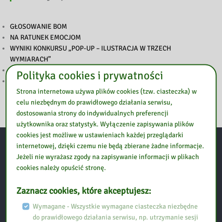
GŁOSOWANIE BOM
NA RATUNEK EMOCJOM
WYNIKI KONKURSU „POP-UP – ILUSTRACJA W TRZECH
WYMIARACH”
PODSUMOWANIE TYGODNIA BIBLIOTEK
Polityka cookies i prywatności
ZAPROSZENIE NA TYDZIEŃ BIBLIOTEK
Strona internetowa używa plików cookies (tzw. ciasteczka) w
celu niezbędnym do prawidłowego działania serwisu,
dostosowania strony do indywidualnych preferencji
użytkownika oraz statystyk. Wyłączenie zapisywania plików
cookies jest możliwe w ustawieniach każdej przeglądarki
internetowej, dzięki czemu nie będą zbierane żadne informacje.
Kontakt:
Jeżeli nie wyrażasz zgody na zapisywanie informacji w plikach
cookies należy opuścić stronę.
Biblioteka Pedagogiczna w Ostrołęce, Filia w Przasnyszu
Zaznacz cookies, które akceptujesz:
Wymagane - Wszystkie wymagane ciasteczka niezbędne
Ul. Szpitalna 10
do prawidłowego działania serwisu, np. utrzymanie sesji