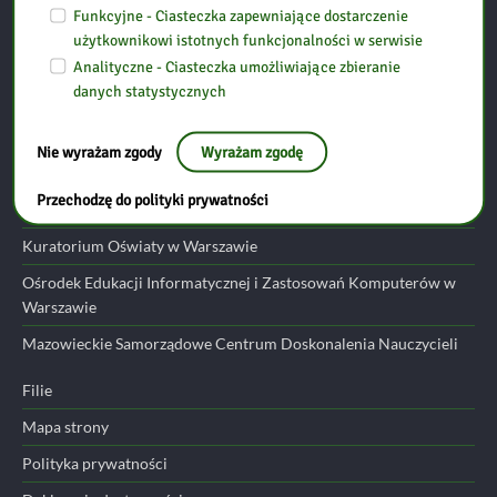
06-300 Przasnysz
Funkcyjne - Ciasteczka zapewniające dostarczenie
użytkownikowi istotnych funkcjonalności w serwisie
Analityczne - Ciasteczka umożliwiające zbieranie
tel: (29) 752 24 17
danych statystycznych
email:
przasnysz@bp.ostroleka.pl
Nie wyrażam zgody
Wyrażam zgodę
Przydatne linki
Przechodzę do polityki prywatności
Ministerstwo Edukacji Narodowej
Kuratorium Oświaty w Warszawie
Ośrodek Edukacji Informatycznej i Zastosowań Komputerów w
Warszawie
Mazowieckie Samorządowe Centrum Doskonalenia Nauczycieli
Filie
Mapa strony
Polityka prywatności