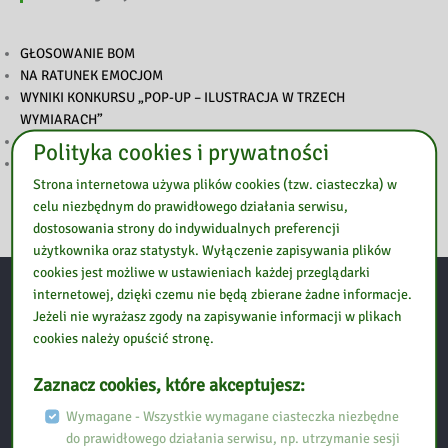
GŁOSOWANIE BOM
NA RATUNEK EMOCJOM
WYNIKI KONKURSU „POP-UP – ILUSTRACJA W TRZECH
WYMIARACH”
PODSUMOWANIE TYGODNIA BIBLIOTEK
Polityka cookies i prywatności
ZAPROSZENIE NA TYDZIEŃ BIBLIOTEK
Strona internetowa używa plików cookies (tzw. ciasteczka) w
celu niezbędnym do prawidłowego działania serwisu,
dostosowania strony do indywidualnych preferencji
użytkownika oraz statystyk. Wyłączenie zapisywania plików
cookies jest możliwe w ustawieniach każdej przeglądarki
internetowej, dzięki czemu nie będą zbierane żadne informacje.
Kontakt:
Jeżeli nie wyrażasz zgody na zapisywanie informacji w plikach
cookies należy opuścić stronę.
Biblioteka Pedagogiczna w Ostrołęce, Filia w Przasnyszu
Zaznacz cookies, które akceptujesz:
Wymagane - Wszystkie wymagane ciasteczka niezbędne
Ul. Szpitalna 10
do prawidłowego działania serwisu, np. utrzymanie sesji