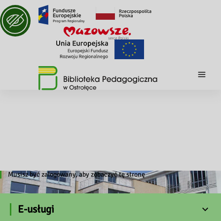
Musisz być zalogowany, aby zobaczyć tę stronę
E-usługi