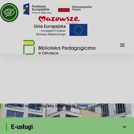
Musisz być zalogowany, aby zobaczyć tę stronę
E-usługi