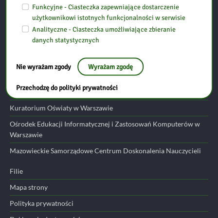
06-300 Przasnysz
Funkcyjne - Ciasteczka zapewniające dostarczenie
użytkownikowi istotnych funkcjonalności w serwisie
Analityczne - Ciasteczka umożliwiające zbieranie
tel: (29) 752 24 17
danych statystycznych
email:
przasnysz@bp.ostroleka.pl
Nie wyrażam zgody
Wyrażam zgodę
Przydatne linki
Przechodzę do polityki prywatności
Ministerstwo Edukacji Narodowej
Kuratorium Oświaty w Warszawie
Ośrodek Edukacji Informatycznej i Zastosowań Komputerów w
Warszawie
Mazowieckie Samorządowe Centrum Doskonalenia Nauczycieli
Filie
Mapa strony
Polityka prywatności