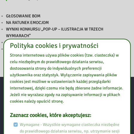
GŁOSOWANIE BOM
NA RATUNEK EMOCJOM
WYNIKI KONKURSU „POP-UP – ILUSTRACJA W TRZECH
WYMIARACH”
PODSUMOWANIE TYGODNIA BIBLIOTEK
Polityka cookies i prywatności
ZAPROSZENIE NA TYDZIEŃ BIBLIOTEK
Strona internetowa używa plików cookies (tzw. ciasteczka) w
celu niezbędnym do prawidłowego działania serwisu,
dostosowania strony do indywidualnych preferencji
użytkownika oraz statystyk. Wyłączenie zapisywania plików
cookies jest możliwe w ustawieniach każdej przeglądarki
internetowej, dzięki czemu nie będą zbierane żadne informacje.
Kontakt:
Jeżeli nie wyrażasz zgody na zapisywanie informacji w plikach
cookies należy opuścić stronę.
Biblioteka Pedagogiczna w Ostrołęce, Filia w Przasnyszu
Zaznacz cookies, które akceptujesz:
Wymagane - Wszystkie wymagane ciasteczka niezbędne
Ul. Szpitalna 10
do prawidłowego działania serwisu, np. utrzymanie sesji