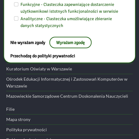
06-300 Przasnysz
Funkcyjne - Ciasteczka zapewniające dostarczenie
użytkownikowi istotnych funkcjonalności w serwisie
Analityczne - Ciasteczka umożliwiające zbieranie
tel: (29) 752 24 17
danych statystycznych
email:
przasnysz@bp.ostroleka.pl
Nie wyrażam zgody
Wyrażam zgodę
Przydatne linki
Przechodzę do polityki prywatności
Ministerstwo Edukacji Narodowej
Kuratorium Oświaty w Warszawie
Ośrodek Edukacji Informatycznej i Zastosowań Komputerów w
Warszawie
Mazowieckie Samorządowe Centrum Doskonalenia Nauczycieli
Filie
Mapa strony
Polityka prywatności