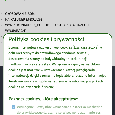
GŁOSOWANIE BOM
NA RATUNEK EMOCJOM
WYNIKI KONKURSU „POP-UP – ILUSTRACJA W TRZECH
WYMIARACH”
PODSUMOWANIE TYGODNIA BIBLIOTEK
Polityka cookies i prywatności
ZAPROSZENIE NA TYDZIEŃ BIBLIOTEK
Strona internetowa używa plików cookies (tzw. ciasteczka) w
celu niezbędnym do prawidłowego działania serwisu,
dostosowania strony do indywidualnych preferencji
użytkownika oraz statystyk. Wyłączenie zapisywania plików
cookies jest możliwe w ustawieniach każdej przeglądarki
internetowej, dzięki czemu nie będą zbierane żadne informacje.
Kontakt:
Jeżeli nie wyrażasz zgody na zapisywanie informacji w plikach
cookies należy opuścić stronę.
Biblioteka Pedagogiczna w Ostrołęce, Filia w Przasnyszu
Zaznacz cookies, które akceptujesz:
Wymagane - Wszystkie wymagane ciasteczka niezbędne
Ul. Szpitalna 10
do prawidłowego działania serwisu, np. utrzymanie sesji