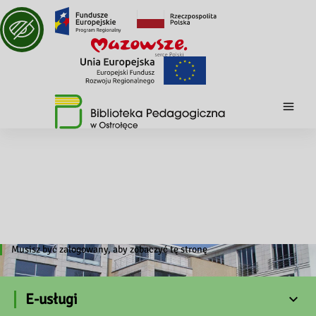
Musisz być zalogowany, aby zobaczyć tę stronę
E-usługi