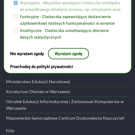
Biblioteka Pedagogiczna w Ostrołęce, Filia w Przasnyszu
Wymagane - Wszystkie wymagane ciasteczka niezbędne
do prawidłowego działania serwisu, np. utrzymanie sesji
Funkcyjne - Ciasteczka zapewniające dostarczenie
Ul. Szpitalna 10
użytkownikowi istotnych funkcjonalności w serwisie
06-300 Przasnysz
Analityczne - Ciasteczka umożliwiające zbieranie
danych statystycznych
tel: (29) 752 24 17
email:
przasnysz@bp.ostroleka.pl
Nie wyrażam zgody
Wyrażam zgodę
Przydatne linki
Przechodzę do polityki prywatności
Ministerstwo Edukacji Narodowej
Kuratorium Oświaty w Warszawie
Ośrodek Edukacji Informatycznej i Zastosowań Komputerów w
Warszawie
Mazowieckie Samorządowe Centrum Doskonalenia Nauczycieli
Filie