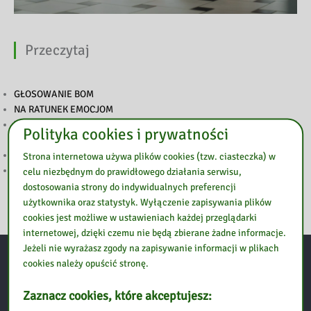
Przeczytaj
GŁOSOWANIE BOM
NA RATUNEK EMOCJOM
WYNIKI KONKURSU „POP-UP – ILUSTRACJA W TRZECH
Polityka cookies i prywatności
WYMIARACH”
PODSUMOWANIE TYGODNIA BIBLIOTEK
Strona internetowa używa plików cookies (tzw. ciasteczka) w
ZAPROSZENIE NA TYDZIEŃ BIBLIOTEK
celu niezbędnym do prawidłowego działania serwisu,
dostosowania strony do indywidualnych preferencji
użytkownika oraz statystyk. Wyłączenie zapisywania plików
cookies jest możliwe w ustawieniach każdej przeglądarki
internetowej, dzięki czemu nie będą zbierane żadne informacje.
Jeżeli nie wyrażasz zgody na zapisywanie informacji w plikach
cookies należy opuścić stronę.
Kontakt:
Zaznacz cookies, które akceptujesz: