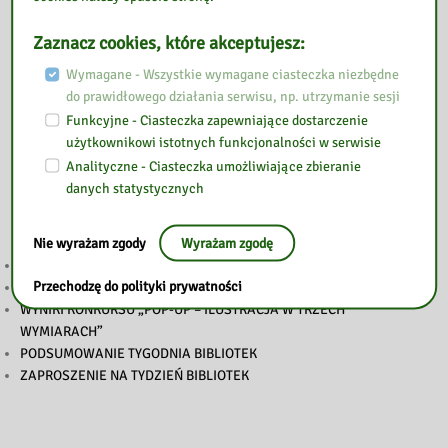
Zaznacz cookies, które akceptujesz:
Wymagane - Wszystkie wymagane ciasteczka niezbędne
do prawidłowego działania serwisu, np. utrzymanie sesji
Funkcyjne - Ciasteczka zapewniające dostarczenie
użytkownikowi istotnych funkcjonalności w serwisie
Analityczne - Ciasteczka umożliwiające zbieranie
danych statystycznych
Przeczytaj
Nie wyrażam zgody
Wyrażam zgodę
GŁOSOWANIE BOM
Przechodzę do polityki prywatności
NA RATUNEK EMOCJOM
WYNIKI KONKURSU „POP-UP – ILUSTRACJA W TRZECH
WYMIARACH”
PODSUMOWANIE TYGODNIA BIBLIOTEK
ZAPROSZENIE NA TYDZIEŃ BIBLIOTEK